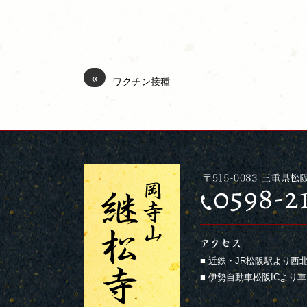
«
ワクチン接種
■ 近鉄・JR松阪駅より西北
■ 伊勢自動車松阪ICより車