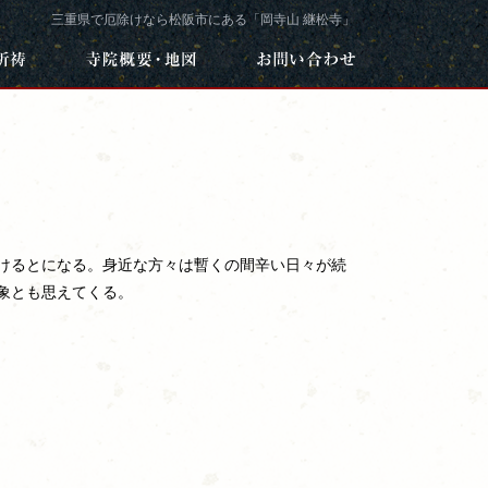
三重県で厄除けなら松阪市にある「岡寺山 継松寺」
けるとになる。身近な方々は暫くの間辛い日々が続
象とも思えてくる。